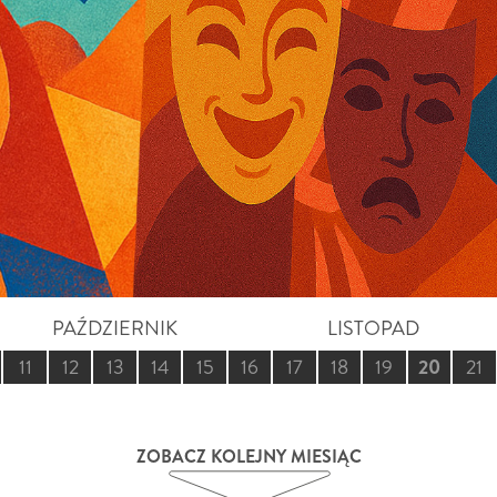
PAŹDZIERNIK
LISTOPAD
11
12
13
14
15
16
17
18
19
20
21
ZOBACZ KOLEJNY MIESIĄC