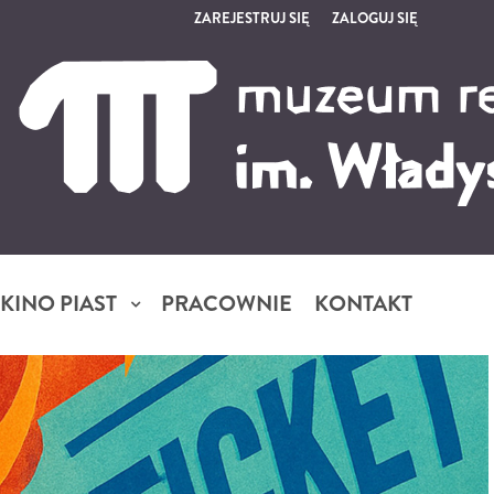
ZAREJESTRUJ SIĘ
ZALOGUJ SIĘ
0
0,00
PLN
14
5
KINO PIAST
PRACOWNIE
KONTAKT