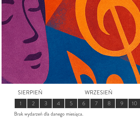
SIERPIEŃ
WRZESIEŃ
1
2
3
4
5
6
7
8
9
10
Brak wydarzeń dla danego miesiąca.