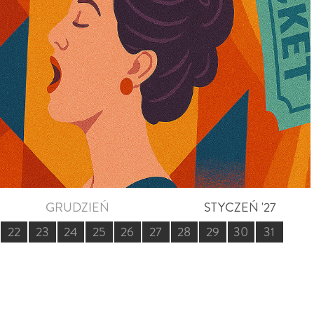
GRUDZIEŃ
STYCZEŃ '27
22
23
24
25
26
27
28
29
30
31