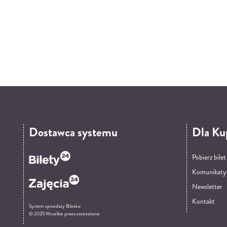
Dostawca systemu
Dla Ku
Pobierz bile
Komunikaty
Newsletter
Kontakt
System sprzedaży Biletów
© 2025 Wszelkie prawa zastrzeżone