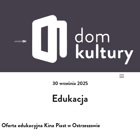
0
0,00
PLN
14
52
'
30 września 2025
Główne
Edukacja
Oferta edukacyjna Kina Piast w Ostrzeszowie