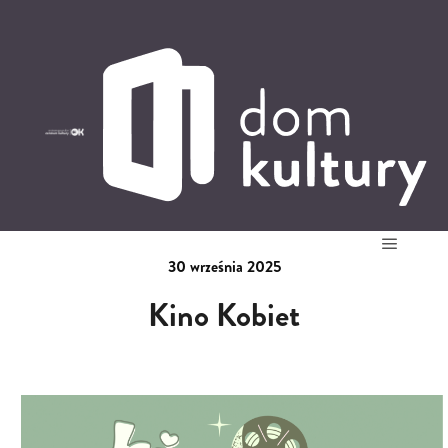
0
0,00
PLN
14
52
'
30 września 2025
Główne
Kino Kobiet