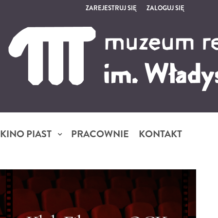
ZAREJESTRUJ SIĘ
ZALOGUJ SIĘ
0
0,00
PLN
14
5
KINO PIAST
PRACOWNIE
KONTAKT