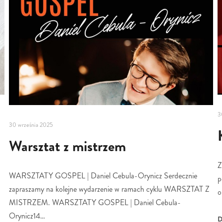
3
30 września 2025
Warsztat z mistrzem
Z
WARSZTATY GOSPEL | Daniel Cebula-Orynicz Serdecznie
p
zapraszamy na kolejne wydarzenie w ramach cyklu WARSZTAT Z
o
MISTRZEM. WARSZTATY GOSPEL | Daniel Cebula-
Orynicz14…
D