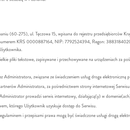
oznaniu (60-275), ul. Tęczowa 15, wpisana do rejestru przedsiębiorców
d numerem KRS 0000887164, NIP: 7792524394, Regon: 38831840200000
Użytkownika.
elkie pliki tekstowe, zapisywane i przechowywane na urządzeniach za po
z Administratora, związane ze świadczeniem usług droga elektroniczną p
artnerów Administratora, za pośrednictwem strony internetowej Serwisu
 Administrator prowadzi serwis internetowy, działającą(y) w domenie(ach
twem, którego Użytkownik uzyskuje dostęp do Serwisu.
Regulaminem i przepisami prawa mogą być świadczone usługi drogą elekt