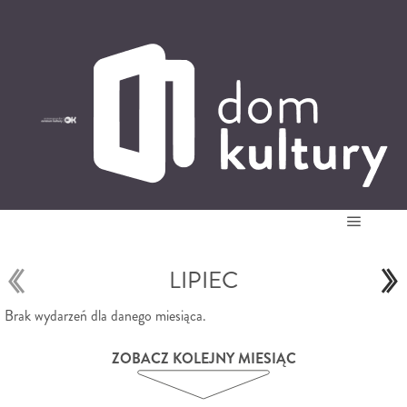
0
0,00
PLN
14
52
'
Główne
LIPIEC
Brak wydarzeń dla danego miesiąca.
ZOBACZ KOLEJNY MIESIĄC