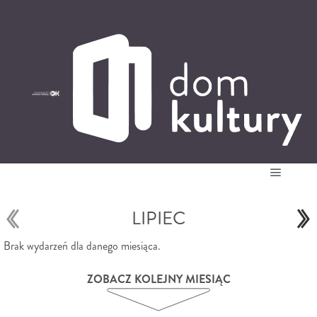
0
0,00
PLN
14
52
'
Główne
LIPIEC
Brak wydarzeń dla danego miesiąca.
ZOBACZ KOLEJNY MIESIĄC