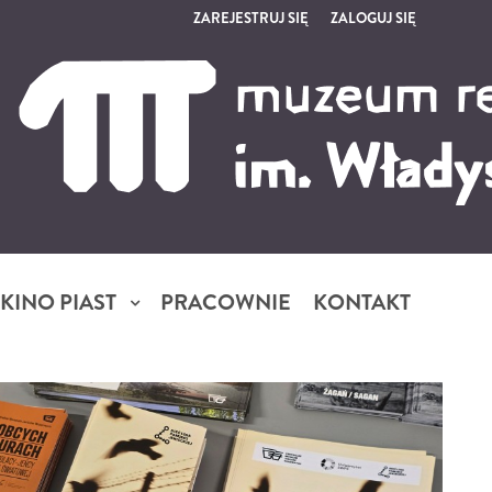
ZAREJESTRUJ SIĘ
ZALOGUJ SIĘ
0
0,00
PLN
14
5
KINO PIAST
PRACOWNIE
KONTAKT