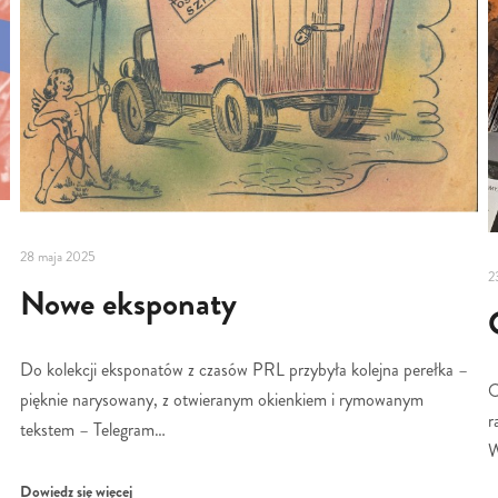
28 maja 2025
2
Nowe eksponaty
Do kolekcji eksponatów z czasów PRL przybyła kolejna perełka –
O
pięknie narysowany, z otwieranym okienkiem i rymowanym
r
tekstem – Telegram…
W
Dowiedz się więcej