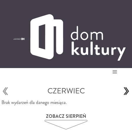
0
0,00
PLN
14
52
'
Główne
CZERWIEC
Brak wydarzeń dla danego miesiąca.
ZOBACZ SIERPIEŃ