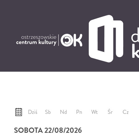
'
Dziś
Sb
Nd
Pn
Wt
Śr
Cz
SOBOTA 22/08/2026