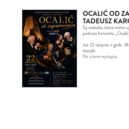
OCALIĆ OD ZA
TADEUSZ KAR
Są melodie, które mimo up
podczas koncertu „Ocali
Już 22 sierpnia o godz. 18
muzyki.
Na scenie wystąpią: