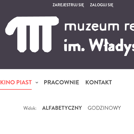
ZAREJESTRUJ SIĘ
ZALOGUJ SIĘ
0
0,00
PLN
14
5
KINO PIAST
PRACOWNIE
KONTAKT
ALFABETYCZNY
GODZINOWY
Widok: