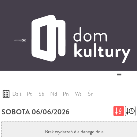
0
0,00
PLN
14
52
'
Główne
22-08-2026
Dziś
Pt
Sb
Nd
Pn
Wt
Śr
SOBOTA 06/06/2026
A
Z
Brak wydarzeń dla danego dnia.