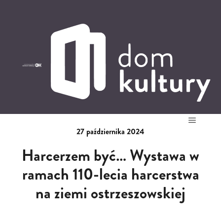
0
0,00
PLN
14
52
'
27 października 2024
Główne
Harcerzem być… Wystawa w
ramach 110-lecia harcerstwa
na ziemi ostrzeszowskiej