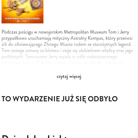
Podczas pościgu w nowojorskim Metropolitan Museum Tom i Jerry
przypadkowo uruchamiają mityczny Astralny Kompas, który przenosi
ich do olśniewającego Złotego Miasta rodem ze starożytnych legend.
Tom zostaje uznany za bóstwo i staje się ulubieńcem władcy oraz jego
poddanych. Tymczasem Jerry wpada w sidła niebezpiecznego
szczurzego bossa. Gdy losy miasta zawisną na włosku, odwieczni
wrogowie będą musieli połączyć siły, by ocalić Złote Miasto i jego
mieszkańców.
czytaj więcej
TO WYDARZENIE JUŻ SIĘ ODBYŁO