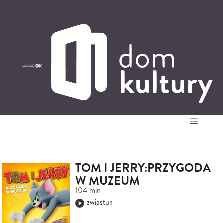
0
0,00
PLN
14
52
'
Główne
TOM I JERRY:PRZYGODA
W MUZEUM
104 min
zwiastun