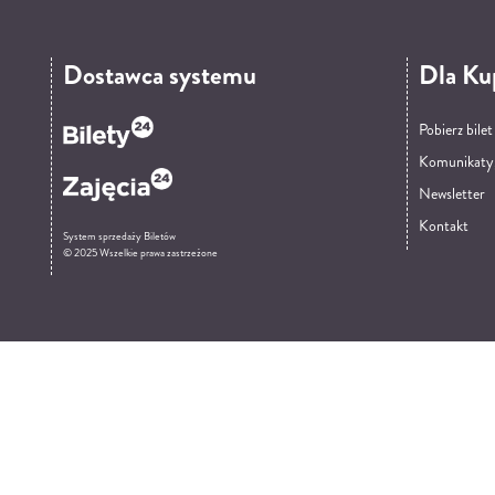
Dostawca systemu
Dla Ku
Pobierz bile
Komunikaty
Newsletter
Kontakt
System sprzedaży Biletów
© 2025 Wszelkie prawa zastrzeżone