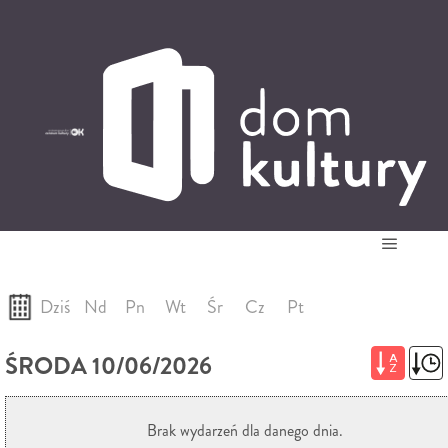
0
0,00
PLN
14
52
'
Główne
22-08-2026
Dziś
Nd
Pn
Wt
Śr
Cz
Pt
ŚRODA 10/06/2026
A
Z
Brak wydarzeń dla danego dnia.